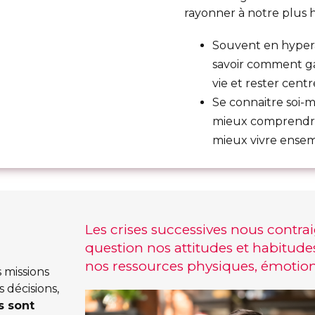
rayonner à notre plus h
Souvent en hyperact
savoir comment ga
vie et rester centr
Se connaitre soi-
mieux comprendre
mieux vivre ensem
Les crises successives nous contra
question nos attitudes et habitude
nos ressources physiques, émotion
 missions
 décisions,
s sont