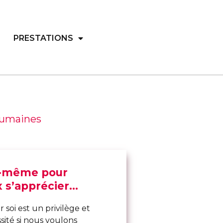
PRESTATIONS
 humaines
i-même pour
 s’apprécier...
soi est un privilège et
sité si nous voulons