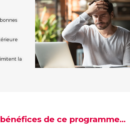
 bonnes
térieure
imitent la
bénéfices de ce programme...