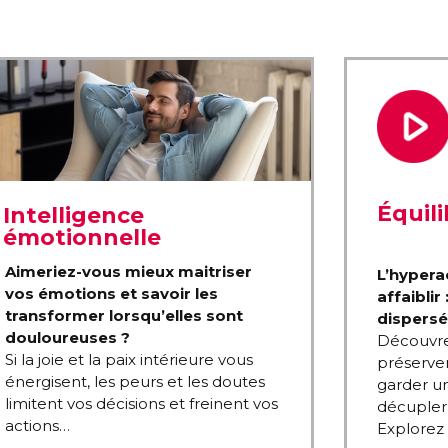
Équil
Intelligence
émotionnelle
Aimeriez-vous mieux maitriser
L’hypera
vos émotions et savoir les
affaiblir
transformer lorsqu’elles sont
dispersée
douloureuses ?
Découvre
Si la joie et la paix intérieure vous
préserver
énergisent, les peurs et les doutes
garder un
limitent vos décisions et freinent vos
décupler 
actions…
Explorez 